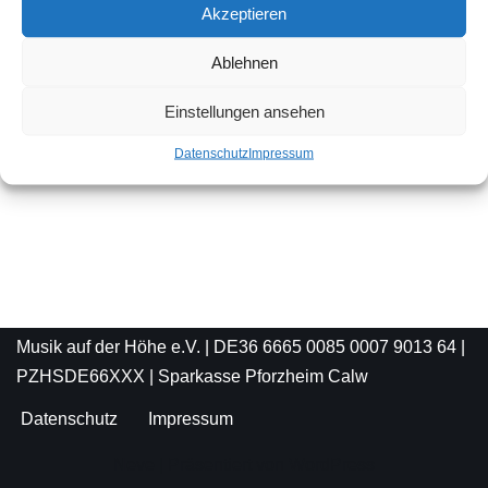
Naviga
Akzeptieren
Ablehnen
Einstellungen ansehen
Datenschutz
Impressum
Musik auf der Höhe e.V. | DE36 6665 0085 0007 9013 64 |
PZHSDE66XXX | Sparkasse Pforzheim Calw
Datenschutz
Impressum
Neve
| Präsentiert von
WordPress