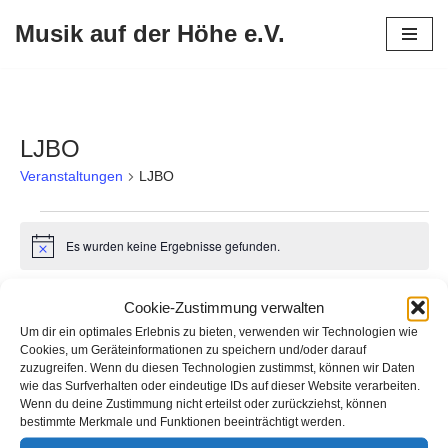
Musik auf der Höhe e.V.
Zum
Inhalt
springen
LJBO
Veranstaltungen
LJBO
Es wurden keine Ergebnisse gefunden.
Hinweis
Anstehende
Verans
Ver
Suche
Cookie-Zustimmung verwalten
Liste
Ans
Datum
Um dir ein optimales Erlebnis zu bieten, verwenden wir Technologien wie
Suche
Nav
Cookies, um Geräteinformationen zu speichern und/oder darauf
wählen.
Heute
Nächste
zuzugreifen. Wenn du diesen Technologien zustimmst, können wir Daten
Veranstaltungen
und
Vorherige
wie das Surfverhalten oder eindeutige IDs auf dieser Website verarbeiten.
Veransta
Wenn du deine Zustimmung nicht erteilst oder zurückziehst, können
Ansich
bestimmte Merkmale und Funktionen beeinträchtigt werden.
Kalender abonnieren